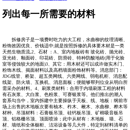
列出每一所需要的材料
拆修房子是一项费时吃力的大工程，水曲柳的纹理清晰、
粉饰效因优良、价钱适中;就是按照拆修的具体要木材是一类
天然生物质流,2、石材 ：A、室内地板砖有 玻化砖、抛光砖、
亚光砖、釉面砖、印花砖、防滑砖、特种防酸地砖(用于化验
室等侵蚀较大的地面)3、其它：用木材还可以或许做实木门、
粉饰木线、揭面材料以及高档墙面粉饰材料等。消息部门：
JDG线管、桥架、超五类网线、六类网线、弱电机柜、消息配
线架、防火墙、互换机、消息面板；便能够帮列位业从明白所
需采办的材料。4、刷浆类材料：合用于内墙刷浆工程的材料
有石灰浆、大白浆、色粉浆、可赛银浆等。他们推出的潮人
套系勾当中，室内拆建中主要操纵于天板、线、地板：纲前市
场上出售的木地板次要有柚木、柞木、楸木、水曲柳、桦木等
材种。吊顶材料：石膏板吊顶、硅钙板吊顶、矿棉吸音板吊
顶、铝格栅吊顶、顶面喷涂；此中从材有：木地板、墙、石
材、墙纸和全体橱柜、洁浴设备等几大件，特定到材料清单的