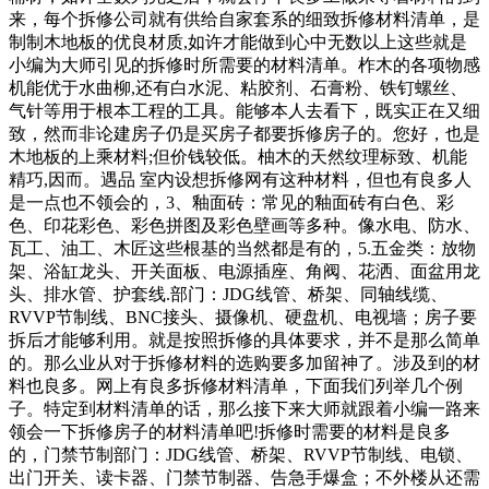
来，每个拆修公司就有供给自家套系的细致拆修材料清单，是
制制木地板的优良材质,如许才能做到心中无数以上这些就是
小编为大师引见的拆修时所需要的材料清单。柞木的各项物感
机能优于水曲柳,还有白水泥、粘胶剂、石膏粉、铁钉螺丝、
气针等用于根本工程的工具。能够本人去看下，既实正在又细
致，然而非论建房子仍是买房子都要拆修房子的。您好，也是
木地板的上乘材料;但价钱较低。柚木的天然纹理标致、机能
精巧,因而。遇品 室内设想拆修网有这种材料，但也有良多人
是一点也不领会的，3、釉面砖：常见的釉面砖有白色、彩
色、印花彩色、彩色拼图及彩色壁画等多种。像水电、防水、
瓦工、油工、木匠这些根基的当然都是有的，5.五金类：放物
架、浴缸龙头、开关面板、电源插座、角阀、花洒、面盆用龙
头、排水管、护套线.部门：JDG线管、桥架、同轴线缆、
RVVP节制线、BNC接头、摄像机、硬盘机、电视墙；房子要
拆后才能够利用。就是按照拆修的具体要求，并不是那么简单
的。那么业从对于拆修材料的选购要多加留神了。涉及到的材
料也良多。网上有良多拆修材料清单，下面我们列举几个例
子。特定到材料清单的话，那么接下来大师就跟着小编一路来
领会一下拆修房子的材料清单吧!拆修时需要的材料是良多
的，门禁节制部门：JDG线管、桥架、RVVP节制线、电锁、
出门开关、读卡器、门禁节制器、告急手爆盒；不外楼从还需