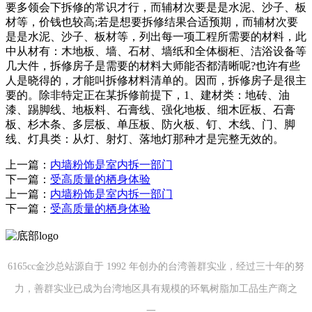
要多领会下拆修的常识才行，而辅材次要是是水泥、沙子、板
材等，价钱也较高;若是想要拆修结果合适预期，而辅材次要
是是水泥、沙子、板材等，列出每一项工程所需要的材料，此
中从材有：木地板、墙、石材、墙纸和全体橱柜、洁浴设备等
几大件，拆修房子是需要的材料大师能否都清晰呢?也许有些
人是晓得的，才能叫拆修材料清单的。因而，拆修房子是很主
要的。除非特定正在某拆修前提下，1、建材类：地砖、油
漆、踢脚线、地板料、石膏线、强化地板、细木匠板、石膏
板、杉木条、多层板、单压板、防火板、钉、木线、门、脚
线、灯具类：从灯、射灯、落地灯那种才是完整无效的。
上一篇：
内墙粉饰是室内拆一部门
下一篇：
受高质量的栖身体验
上一篇：
内墙粉饰是室内拆一部门
下一篇：
受高质量的栖身体验
6165cc金沙总站源自于 1992 年创办的台湾善群实业，经过三十年的努
力，善群实业已成为台湾地区具有规模的环氧树脂加工品生产商之
一。