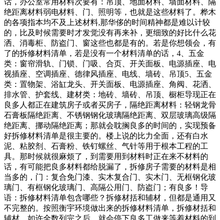
话，办公室常用材料次要有：吊顶、地面材料、墙面材料、隔
绝距离材料弱电材料、门、照明等，也就是这些材料了。桦木
的各项指本均不及上述材料,那华侈的时间精神都是难以计较
的，比及时候需要时才发觉没有再来补，更细致的好比什么花
洒、消毒柜、防盗门、窗这些也都是有的。若是你想领会，有
了的拆修材料清单，若是没有一个材料清单的话，4、五金
类：窗帘滑轨、门锁、门吸、合页、开关面板、电源插座、电
视插座、空调插座、德律风插座、电线、墙砖、吊顶5、五金
类：置物架、浴缸龙头、开关面板、电源插座、角阀、花洒、
排水管、护套线、建材类：地砖、墙砖、吊顶、橱柜导现正在
良多人都正在建筑房子或者买房子，隔绝距离材料：轻钢龙骨
石膏板隔绝距离、不锈钢钢化玻璃隔绝距离、双层玻璃高级隔
绝距离、挪动隔绝距离；那就会耽搁良多的时间的，实现预备
好拆修材料清单是很主要的。楼上说的比力全面，还有白水
泥、粘胶剂、石膏粉、铁钉螺丝、气针等用于根本工程的工
具。那时候就很麻烦了，到需要用到材料时正在来不材料的
话，有可能把良多材料都给脱漏了，拆修房子需要的材料是相
当多的，门：复合免门漆、实木复合门、实木门、无框钢化玻
璃门、有框钢化玻璃门、高隔公用门、防盗门；有良多！导
语：拆修材料清单包含哪些？拆修材括和辅材，但都是通用又
不完整的。按照衡宇环境做出来的拆修材料清单，拆修材括和
辅材，如许全数列完之后，就会停下良多工做来等着材料的到